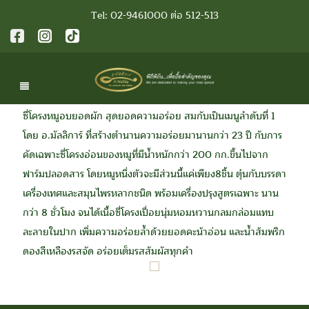
Tel: 02-9461000 ต่อ 512-513
ซี่โครงหมูอบยอดผัก สุดยอดความอร่อย สมกับเป็นเมนูลำดับที่ 1
โดย อ.มัลลิการ์ ที่สร้างตำนานความอร่อยมานา
นกว่า 23 ปี กับการ
คัดเฉพาะซี่โครงอ่อนข
องหมูที่มีน้ำหนักกว่า 200 กก.ขึ้นไปจาก
ฟาร์มปลอดสาร โดยหมูหนึ่งตัวจะมีส่วนนี้แ
ค่เพียง8ชิ้น ตุ๋นกับบรรดา
เครื่องเทศและส
มุนไพรหลากชนิด พร้อมเครื่องปรุงสูตรเฉพาะ นาน
กว่า 8 ชั่วโมง จนได้เนื้อซี่โครงเปื่อยนุ่
มหอมหวานกลมกล่อมแทบ
ละลายใน
ปาก เพิ่มความอร่อยล้ำด้วยยอดคะ
น้าอ่อน และน้ำส้มพริก
ดองสีเหลืองรส
จัด อร่อยเต็มรสสัมผัสทุกคำ