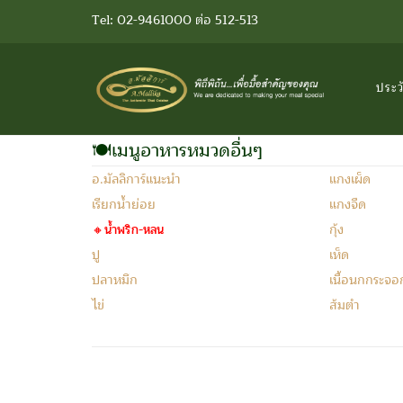
Tel: 02-9461000 ต่อ 512-513
ประว
🍽เมนูอาหารหมวดอื่นๆ
อ.มัลลิการ์แนะนำ
แกงเผ็ด
เรียกน้ำย่อย
แกงจืด
กุ้ง
🔸น้ำพริก-หลน
ปู
เห็ด
ปลาหมึก
เนื้อนกกระจอ
ไข่
ส้มตำ