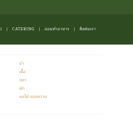
ป
CATERING
สอนทำอาหาร
ติดต่อเรา
ยำ
เนื้อ
ปลา
ผัก
ผลไม้-ของหวาน