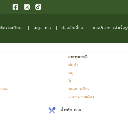
ัติความเป็นมา
เมนูอาหาร
ห้องจัดเลี้ยง
ซอส&อาหารสำเร็จรู
อาหารเกาหลี
ต้มยำ
หมู
ไก่
กเทศ
ทะเลรวมมิตร
อาหารจานเดียว
น้ำพริก-หลน