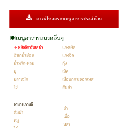
ดาวน์โหลดรายเมนูอาหารประจำร้าน
🍽เมนูอาหารหมวดอื่นๆ
แกงเผ็ด
🔸อ.มัลลิการ์แนะนำ
เรียกน้ำย่อย
แกงจืด
น้ำพริก-หลน
กุ้ง
ปู
เห็ด
ปลาหมึก
เนื้อนกกระจอกเทศ
ไข่
ส้มตำ
อาหารเกาหลี
ยำ
ต้มยำ
เนื้อ
หมู
ปลา