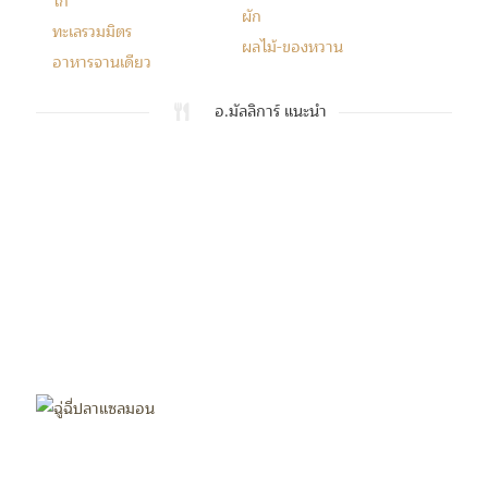
ไก่
ผัก
ทะเลรวมมิตร
ผลไม้-ของหวาน
อาหารจานเดียว
อ.มัลลิการ์ แนะนำ