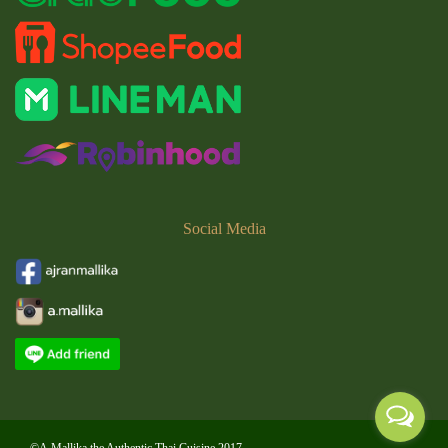
Social
Media
©A.Mallika the Authentic Thai Cuisine 2017