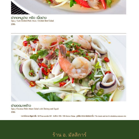
ร้าน
อ. มัลลิการ์