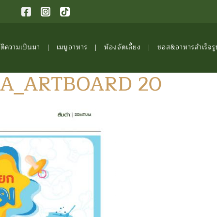
ัติความเป็นมา
เมนูอาหาร
ห้องจัดเลี้ยง
ซอส&อาหารสำเร็จรู
A_ARTBOARD 20