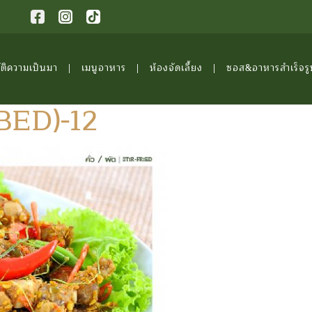
ัติความเป็นมา
เมนูอาหาร
ห้องจัดเลี้ยง
ซอส&อาหารสำเร็จรู
BED)-12