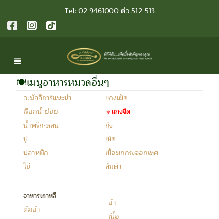
Tel: 02-9461000 ต่อ 512-513
🍽เมนูอาหารหมวดอื่นๆ
อ.มัลลิการ์แนะนำ
แกงเผ็ด
เรียกน้ำย่อย
🔸แกงจืด
น้ำพริก-หลน
กุ้ง
ปู
เห็ด
ปลาหมึก
เนื้อนกกระจอกเทศ
ไข่
ส้มตำ
อาหารเกาหลี
ยำ
ต้มยำ
เนื้อ