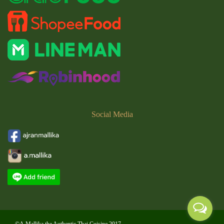
Social
Media
©A.Mallika the Authentic Thai Cuisine 2017