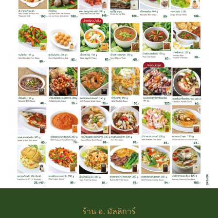
ร้าน
อ. มัลลิการ์