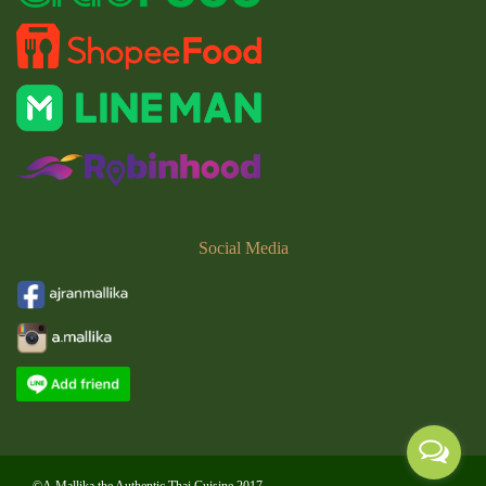
Social
Media
©A.Mallika the Authentic Thai Cuisine 2017