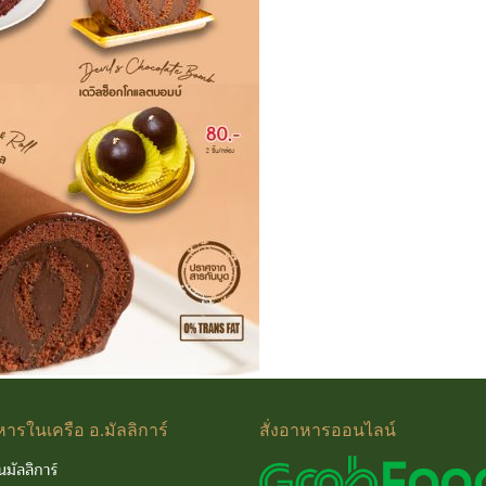
หารในเครือ
อ.มัลลิการ์
สั่งอาหารออนไลน์
นมัลลิการ์