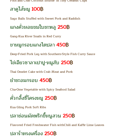
Fish and Crab Coconut Souffle’ in Tiny Ceramic Cups
สาคูไส้หมู
100
฿
Sago Balls Stuffed with Sweet Pork
and Raddish
แกงคั่วหอยขมใบชะพลู
250
฿
Gang-Kua River Snails in Red Curry
ขาหมูกรอบแกงไตปลา
450
฿
Deep-Fried Pork Leg with Southern-Style Fish Curry Sauce
ไข่เจียวซาลาเปาปู-หมูสับ
250
฿
Thai Omelet Cake with Crab Meat and Pork
ยำชะอมกรอบ
450
฿
Cha-Ome Vegetable with Spicy Seafood Salad
คั่วกลิ้งซี่โครงหมู
250
฿
Kua Gling Pork Soft Ribs
ปลาช่อนผัดพริกขี้หนูสวน
250
฿
Flavored Fried Freshwater Fish withChili and Kaffir Lime Leaves
ปลาร้าทรงเครื่อง
250
฿