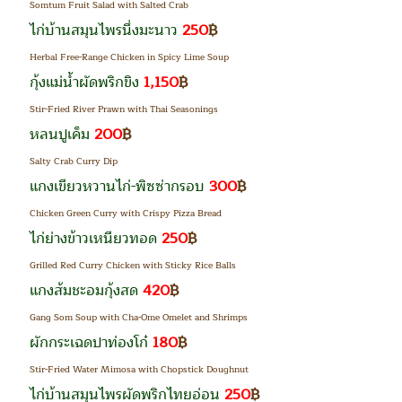
Somtum Fruit Salad with Salted Crab
ไก่บ้านสมุนไพรนึ่งมะนาว
250
฿
Herbal Free-Range Chicken in Spicy Lime Soup
กุ้งแม่น้ำผัดพริกขิง
1,150
฿
Stir-Fried River Prawn with Thai Seasonings
หลนปูเค็ม
200
฿
Salty Crab Curry Dip
แกงเขียวหวานไก่-พิซซ่ากรอบ
300
฿
Chicken Green Curry with Crispy Pizza Bread
ไก่ย่างข้าวเหนียวทอด
250
฿
Grilled Red Curry Chicken with Sticky Rice Balls
แกงส้มชะอมกุ้งสด
420
฿
Gang Som Soup with Cha-Ome Omelet and Shrimps
ผักกระเฉดปาท่องโก๋
180
฿
Stir-Fried Water Mimosa with Chopstick Doughnut
ไก่บ้านสมุนไพรผัดพริกไทยอ่อน
250
฿