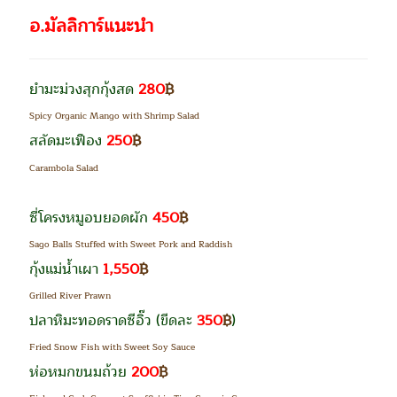
อ.มัลลิการ์แนะนำ
ยำมะม่วงสุกกุ้งสด
280
฿
Spicy Organic Mango with Shrimp Salad
สลัดมะเฟือง
250
฿
Carambola Salad
ซี่โครงหมูอบยอดผัก
450
฿
Sago Balls Stuffed with Sweet Pork and Raddish
กุ้งแม่น้ำเผา
1,550
฿
Grilled River Prawn
ปลาหิมะทอดราดซีอิ๊ว
(ขีดละ
350
฿
)
Fried Snow Fish with Sweet Soy Sauce
ห่อหมกขนมถ้วย
200
฿