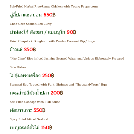
Stir-Fried Herbal Free-Range Chicken with Young Peppercorns
ฉู่ฉี่ปลาแซลมอน
650
฿
Choo-Chee Salmon Red Curry
ปาท่องโก๋-สังขยา / แบบทูโก
90
฿
Fried Chopstick Doughnut with Pandan-Coconut Dip / to go
ข้าวแช่
350
฿
“Kao Chae” Rice in Iced Jasmine Scented Water and Various Elaborately Prepared
Side Dishes
ไข่ตุ๋นทรงเครื่อง
250
฿
Steamed Egg Topped with Pork, Shrimps and “Thousand-Years” Egg
กะหล่ำปลีผัดน้ำปลา
200
฿
Stir-Fried Cabbage with Fish Sauce
ผัดชาวเกาะ
550
฿
Spicy Fried Mixed Seafood
เบญจรงค์คั่วไข่
150
฿