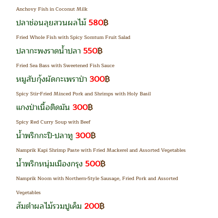
Anchovy Fish in Coconut Milk
ปลาช่อนลุยสวนผลไม้
580
฿
Fried Whole Fish with Spicy Somtum Fruit Salad
ปลากะพงราดน้ำปลา
550
฿
Fried Sea Bass with Sweetened Fish Sauce
หมูสับกุ้งผัดกะเพราป่า
300
฿
Spicy Stir-Fried Minced Pork and Shrimps with Holy Basil
แกงป่าเนื้อติดมัน
300
฿
Spicy Red Curry Soup with Beef
น้ำพริกกะปิ-ปลาทู
300
฿
Namprik Kapi Shrimp Paste with Fried Mackerel and Assorted Vegetables
น้ำพริกหนุ่มเมืองกรุง
500
฿
Namprik Noom with Northern-Style Sausage, Fried Pork and Assorted
Vegetables
ส้มตำผลไม้รวมปูเค็ม
200
฿