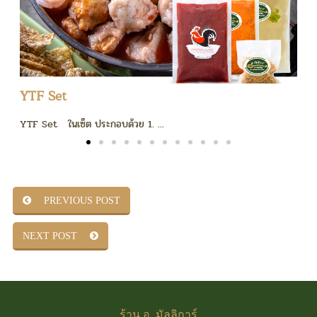
YTF Set
YTF Set ในเซ็ต ประกอบด้วย 1. ...
ซ
PREVIOUS POST
NEXT POST
ร้าน
อ. มัลลิการ์