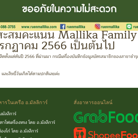
สะสมคะแนน Mallika Family 
1 กรกฏาคม 2566 เป็นต้นไป
ผลิตตั้งแต่ต้นปี 2566 ที่ผ่านมา กรณีเครื่องบันทึกข้อมูลบัตรสมาชิกของสาขาชำ
ก และสิทธิ์วันเกิดได้ตามปกติเลยค่ะ
หารในเครือ
อ.มัลลิการ์
สั่งอาหารออนไลน์
นมัลลิการ์
นตาโฟเครื่องทรง โดย อ.มัลลิการ์
่องโก๋ โดย อ.มัลลิการ์