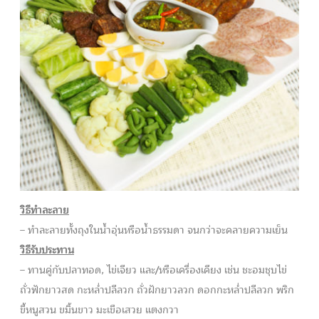
วิธีทำละลาย
– ทำละลายทั้งถุงในน้ำอุ่นหรือน้ำธรรมดา จนกว่าจะคลายความเย็น
วิธีรับประทาน
– ทานคู่กับปลาทอด, ไข่เจียว และ/หรือเครื่องเคียง เช่น ชะอมชุบไข่
ถั่วฟักยาวสด กะหล่ำปลีลวก ถั่วฝักยาวลวก ดอกกะหล่ำปลีลวก พริก
ขี้หนูสวน ขมิ้นขาว มะเขือเสวย แตงกวา