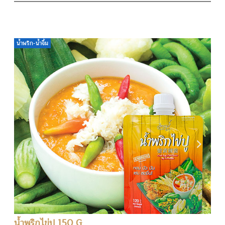
น้ำพริก-น้ำจิ้ม
น้ำพริกไข่ปู 150 G