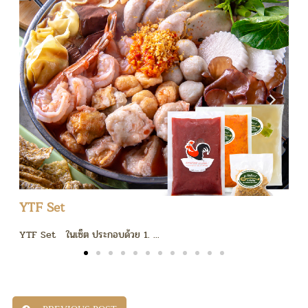
YTF Set
YTF Set ในเซ็ต ประกอบด้วย 1. ...
ซ